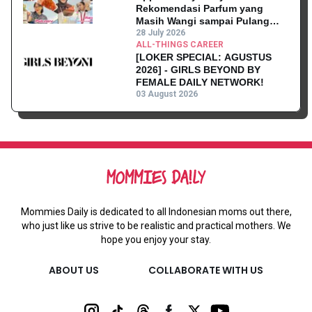
Rekomendasi Parfum yang
Masih Wangi sampai Pulang
Kantor
28 July 2026
ALL-THINGS CAREER
[LOKER SPECIAL: AGUSTUS
2026] - GIRLS BEYOND BY
FEMALE DAILY NETWORK!
03 August 2026
Mommies Daily is dedicated to all Indonesian moms out there,
who just like us strive to be realistic and practical mothers. We
hope you enjoy your stay.
ABOUT US
COLLABORATE WITH US