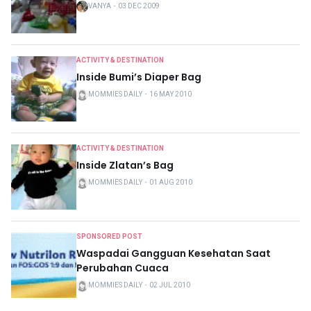
VANYA
・
03 DEC 2009
ACTIVITY & DESTINATION
Inside Bumi’s Diaper Bag
MOMMIES DAILY
・
16 MAY 2010
ACTIVITY & DESTINATION
Inside Zlatan’s Bag
MOMMIES DAILY
・
01 AUG 2010
SPONSORED POST
Waspadai Gangguan Kesehatan Saat
Perubahan Cuaca
MOMMIES DAILY
・
02 JUL 2010