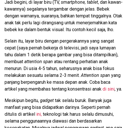
Jadi begini, di layar biru (TV,
smartphone, tablet
, dan kawan-
kawannya) segalanya tergambar dengan jelas. Bebek
dengan warnanya, suaranya, bahkan tempat tinggalnya. Otak
anak tak perlu lagi dirangsang untuk menerjemahkan kata
bebek ke dalam bentuk visual. Itu contoh kecil saja, lho.
Selain itu, layar biru dengan pergerakannya yang sangat
cepat (saya pernah bekerja di televisi, jadi saya lumayan
tahu dalam 1 detik berapa gambar yang bisa ditampilkan),
membuat
attention span
atau rentang perhatian anak
menurun. Di usia 4-5 tahun, seharusnya anak bisa fokus
melakukan sesuatu selama 2-3 menit.
A
ttention span
yang
panjang berpengaruh ke masa depan anak. Coba baca
artikel yang membahas tentang konsentrasi anak
di sini
, ya.
Meskipun begitu,
gadget
tak selalu buruk. Banyak juga
manfaat yang bisa didapatkan darinya. Seperti pernah
ditulis di artikel
ini,
teknologi tak harus selalu dimusuhi,
selama penggunaannya diawasi dan berdasarkan
kesepakatan. Misalnya jadwal penggunaan
gadget
, apa saja