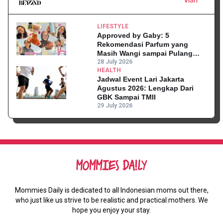
VISIT
LIFESTYLE
Approved by Gaby: 5
Rekomendasi Parfum yang
Masih Wangi sampai Pulang
Kantor
28 July 2026
HEALTH
Jadwal Event Lari Jakarta
Agustus 2026: Lengkap Dari
GBK Sampai TMII
29 July 2026
Mommies Daily is dedicated to all Indonesian moms out there,
who just like us strive to be realistic and practical mothers. We
hope you enjoy your stay.