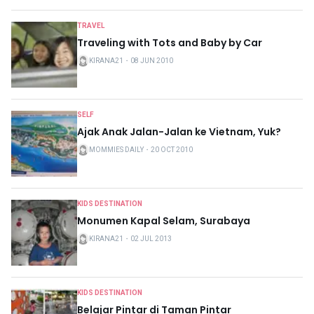
TRAVEL
Traveling with Tots and Baby by Car
KIRANA21
・
08 JUN 2010
SELF
Ajak Anak Jalan-Jalan ke Vietnam, Yuk?
MOMMIES DAILY
・
20 OCT 2010
KIDS DESTINATION
Monumen Kapal Selam, Surabaya
KIRANA21
・
02 JUL 2013
KIDS DESTINATION
Belajar Pintar di Taman Pintar