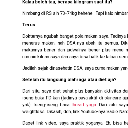
Kalau boleh tau, berapa kilogram saat itu?
Nimbang di RS sih 73-74kg hehehe. Tapi kalo nimban
Terus..
Dokternya ngubah banget pola makan saya. Tadinya 
menerus makan, nah DSA-nya ubah itu semua. Dika
makannya bener dan jadwalnya bener plus menu ma
nurunin kiloan saya dan saya bisa balik ke kiloan se
Jadilah sejak dinasehatin DSA, saya cuma makan yang d
Setelah itu langsung olahraga atau diet aja?
Dari situ, saya diet sehat plus banyakin aktivitas d
iseng buka FD kan (tadinya saya aktif di skincare aj
yak). Iseng-iseng baca
thread yoga
. Dari situ sa
weightloss. Dikasih, deh, link Youtube-nya Sadie Nard
Dapet link video, saya praktik yoganya. Eh, bisa 