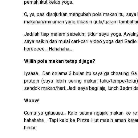
pernah ikut kelas yoga.
O, ya, pas dianjurkan mengubah pola makan itu, sa
makanan/minuman yang dikasih gula/garam tambahan
Jadilah tiap malem sebelum tidur saya yoga. Awalny
saya naikin dan mulai cari-cari video yoga dari Sadie 
horeeeee... Hahahaha...
Wiiiih pola makan tetap dijaga?
Iyaaaa... Dan selama 3 bulan itu saya ga cheating. Ga
protein (saya lebih sering makan tahu/tempe/telu
sendok makan/hari. Jadi saya bagi aja, lunch 3sdm d
Woow!
Cuma ya gituuuuu... Kalo suami ngajak makan ke res
hahahaha.. Tapi kalo ke Pizza Hut masih aman kar
hihihi.