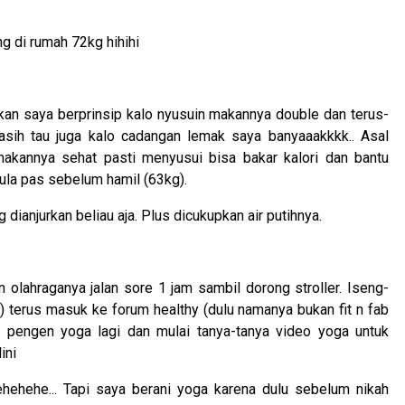
g di rumah 72kg hihihi
kan saya berprinsip kalo nyusuin makannya double dan terus-
sih tau juga kalo cadangan lemak saya banyaaakkkk.. Asal
kannya sehat pasti menyusui bisa bakar kalori dan bantu
mula pas sebelum hamil (63kg).
ianjurkan beliau aja. Plus dicukupkan air putihnya.
an olahraganya jalan sore 1 jam sambil dorong stroller. Iseng-
a) terus masuk ke forum healthy (dulu namanya bukan fit n fab
ya pengen yoga lagi dan mulai tanya-tanya video yoga untuk
ini
hehehehe... Tapi saya berani yoga karena dulu sebelum nikah