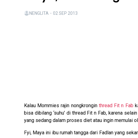
NENGLITA
・
02 SEP 2013
Kalau Mommies rajin nongkrongin
thread Fit n Fab
ka
bisa dibilang ‘suhu’ di thread Fit n Fab, karena sela
yang sedang dalam proses diet atau ingin memulai ol
Fyi, Maya ini ibu rumah tangga dari Fadlan yang seka