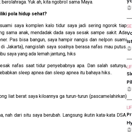
ya
erolahraga. Yuk ah, kita ngobrol sama Maya.
iki pola hidup sehat?
uami saya komplen kalo tidur saya jadi sering ngorok tiap
SE
iang sama anak, mendadak dada saya sesak sampe sakit. Ada
Va
ener. Pas bisa bangun, saya hampir nangis dan nelpon suami
Is
 di Jakarta), nangislah saya soalnya berasa nafas mau putus.
ibu saya yang ada lemah jantung, hiks
sesak nafas saat tidur penyebabnya apa. Dan salah satunya,
LI
babkan sleep apnea dan sleep apnea itu bahaya hiks..
Sl
Pi
 liat berat saya kiloannya ga turun-turun (pascamelahirkan)
LI
Pr
 nah dari situ saya berubah. Langsung ikutin kata-kata DSA.
Hy