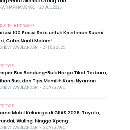
ng Perlu Dikenali Orang Tua
KATHARINAMENGE
・20 JUL 2026
X & RELATIONSHIP
riasi 100 Posisi Seks untuk Keintiman Suami
tri, Coba Nanti Malam!
DHEVITAWULANDARI
・27 FEB 2025
FESTYLE
eeper Bus Bandung-Bali: Harga Tiket Terbaru,
lihan Bus, dan Tips Memilih Kursi Nyaman
DHEVITAWULANDARI
・2 DAYS AGO
FESTYLE
omo Mobil Keluarga di GIIAS 2026: Toyota,
undai, Wuling, hingga Xpeng
DHEVITAWULANDARI
・5 DAYS AGO