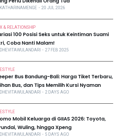
ng Perlu Dikenali Orang Tua
KATHARINAMENGE
・20 JUL 2026
X & RELATIONSHIP
riasi 100 Posisi Seks untuk Keintiman Suami
tri, Coba Nanti Malam!
DHEVITAWULANDARI
・27 FEB 2025
FESTYLE
eeper Bus Bandung-Bali: Harga Tiket Terbaru,
lihan Bus, dan Tips Memilih Kursi Nyaman
DHEVITAWULANDARI
・2 DAYS AGO
FESTYLE
omo Mobil Keluarga di GIIAS 2026: Toyota,
undai, Wuling, hingga Xpeng
DHEVITAWULANDARI
・5 DAYS AGO