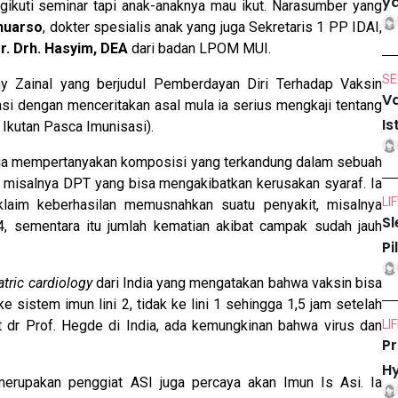
ya
ikuti seminar tapi anak-anaknya mau ikut. Narasumber yang
anuarso
, dokter spesialis anak yang juga Sekretaris 1 PP IDAI,
r. Drh. Hasyim, DEA
dari badan LPOM MUI.
SE
ny Zainal yang berjudul Pemberdayan Diri Terhadap Vaksin
Va
si dengan menceritakan asal mula ia serius mengkaji tentang
Is
 Ikutan Pasca Imunisasi).
i ia mempertanyakan komposisi yang terkandung dalam sebuah
, misalnya DPT yang bisa mengakibatkan kerusakan syaraf. Ia
LI
laim keberhasilan memusnahkan suatu penyakit, misalnya
Sl
, sementara itu jumlah kematian akibat campak sudah jauh
Pi
atric cardiology
dari India yang mengatakan bahwa vaksin bisa
 sistem imun lini 2, tidak ke lini 1 sehingga 1,5 jam setelah
t dr Prof. Hegde di India, ada kemungkinan bahwa virus dan
LI
Pr
Hy
erupakan penggiat ASI juga percaya akan Imun Is Asi. Ia