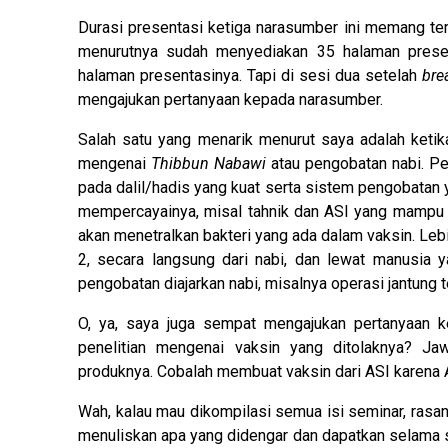
Durasi presentasi ketiga narasumber ini memang terb
menurutnya sudah menyediakan 35 halaman presen
halaman presentasinya. Tapi di sesi dua setelah
bre
mengajukan pertanyaan kepada narasumber.
Salah satu yang menarik menurut saya adalah ketik
mengenai
Thibbun Nabawi
atau pengobatan nabi. Pe
pada dalil/hadis yang kuat serta sistem pengobatan 
mempercayainya, misal tahnik dan ASI yang mampu m
akan menetralkan bakteri yang ada dalam vaksin. Lebi
2, secara langsung dari nabi, dan lewat manusia 
pengobatan diajarkan nabi, misalnya operasi jantung t
O, ya, saya juga sempat mengajukan pertanyaan k
penelitian mengenai vaksin yang ditolaknya? Ja
produknya. Cobalah membuat vaksin dari ASI karena A
Wah, kalau mau dikompilasi semua isi seminar, rasany
menuliskan apa yang didengar dan dapatkan selama 