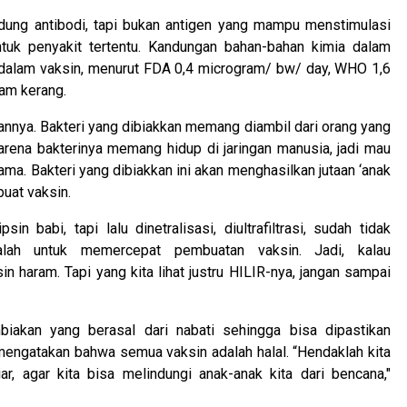
ng antibodi, tapi bukan antigen yang mampu menstimulasi
ntuk penyakit tertentu. Kandungan bahan-bahan kimia dalam
 dalam vaksin, menurut FDA 0,4 microgram/ bw/ day, WHO 1,6
am kerang.
nnya. Bakteri yang dibiakkan memang diambil dari orang yang
karena bakterinya memang hidup di jaringan manusia, jadi mau
a. Bakteri yang dibiakkan ini akan menghasilkan jutaan ‘anak
uat vaksin.
n babi, tapi lalu dinetralisasi, diultrafiltrasi, sudah tidak
dalah untuk memercepat pembuatan vaksin. Jadi, kalau
ram. Tapi yang kita lihat justru HILIR-nya, jangan sampai
iakan yang berasal dari nabati sehingga bisa dipastikan
 mengatakan bahwa semua vaksin adalah halal. “Hendaklah kita
ar, agar kita bisa melindungi anak-anak kita dari bencana,"