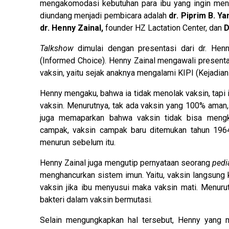
mengakomodasi kebutuhan para ibu yang ingin meng
diundang menjadi pembicara adalah
dr. Piprim B. Y
dr. Henny Zainal,
founder HZ Lactation Center, dan
D
Talkshow
dimulai dengan presentasi dari dr. Hen
(Informed Choice). Henny Zainal mengawali presenta
vaksin, yaitu sejak anaknya mengalami KIPI (Kejadian
Henny mengaku, bahwa ia tidak menolak vaksin, tap
vaksin. Menurutnya, tak ada vaksin yang 100% aman
juga memaparkan bahwa vaksin tidak bisa mengk
campak, vaksin campak baru ditemukan tahun 1964
menurun sebelum itu.
Henny Zainal juga mengutip pernyataan seorang
pedi
menghancurkan sistem imun. Yaitu, vaksin langsung ke
vaksin jika ibu menyusui maka vaksin mati. Menuru
bakteri dalam vaksin bermutasi.
Selain mengungkapkan hal tersebut, Henny yang m