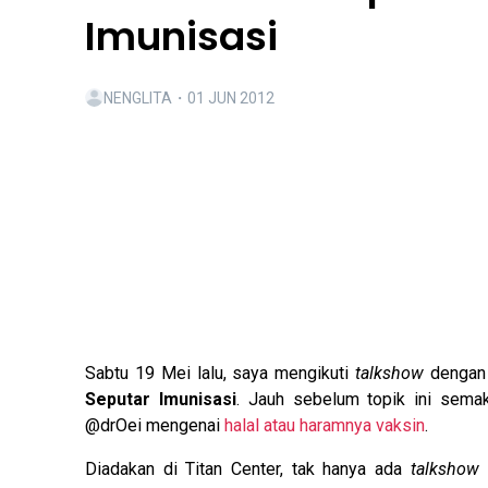
Imunisasi
NENGLITA
・
01 JUN 2012
Sabtu 19 Mei lalu, saya mengikuti
talkshow
dengan 
Seputar Imunisasi
. Jauh sebelum topik ini sema
@drOei mengenai
halal atau haramnya vaksin
.
Diadakan di Titan Center, tak hanya ada
talkshow
t