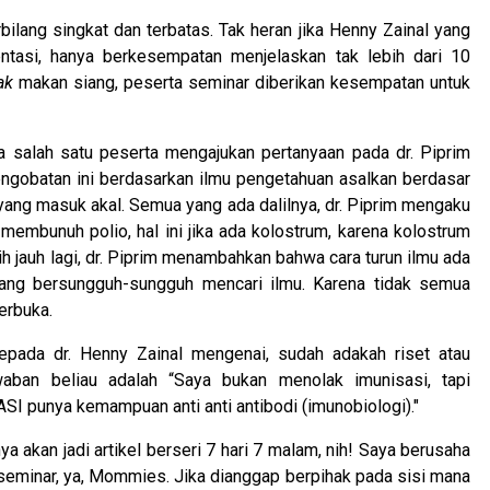
ilang singkat dan terbatas. Tak heran jika Henny Zainal yang
tasi, hanya berkesempatan menjelaskan tak lebih dari 10
ak
makan siang, peserta seminar diberikan kesempatan untuk
a salah satu peserta mengajukan pertanyaan pada dr. Piprim
ngobatan ini berdasarkan ilmu pengetahuan asalkan berdasar
yang masuk akal. Semua yang ada dalilnya, dr. Piprim mengaku
embunuh polio, hal ini jika ada kolostrum, karena kolostrum
h jauh lagi, dr. Piprim menambahkan bahwa cara turun ilmu ada
yang bersungguh-sungguh mencari ilmu. Karena tidak semua
erbuka.
epada dr. Henny Zainal mengenai, sudah adakah riset atau
waban beliau adalah “Saya bukan menolak imunisasi, tapi
SI punya kemampuan anti anti antibodi (imunobiologi)."
a akan jadi artikel berseri 7 hari 7 malam, nih! Saya berusaha
seminar, ya, Mommies. Jika dianggap berpihak pada sisi mana