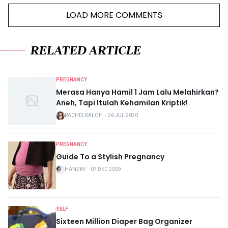
LOAD MORE COMMENTS
RELATED ARTICLE
PREGNANCY
Merasa Hanya Hamil 1 Jam Lalu Melahirkan?
Aneh, Tapi Itulah Kehamilan Kriptik!
RACHELKALOH
・
26 JUL 2020
PREGNANCY
Guide To a Stylish Pregnancy
HANZKY
・
07 DEC 2009
SELF
Sixteen Million Diaper Bag Organizer