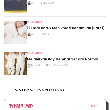
AFFI
・
16 DEC 2009
PREGNANCY
12 Cara untuk Menikmati Kehamilan (Part 1)
AFFI
・
10 JUN 2010
PREGNANCY
Melahirkan Bayi Kembar Secara Normal
MOMMIES DAILY
・
22 JUN 2010
SISTER SITES SPOTLIGHT
VISIT