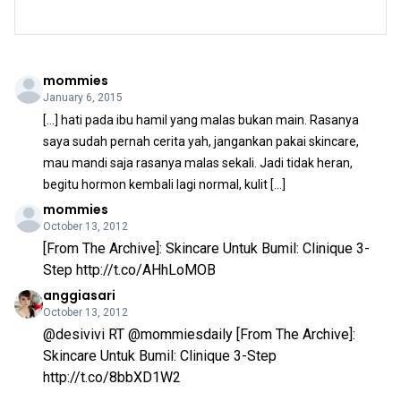
mommies
January 6, 2015
[…] hati pada ibu hamil yang malas bukan main. Rasanya
saya sudah pernah cerita yah, jangankan pakai skincare,
mau mandi saja rasanya malas sekali. Jadi tidak heran,
begitu hormon kembali lagi normal, kulit […]
mommies
October 13, 2012
[From The Archive]: Skincare Untuk Bumil: Clinique 3-
Step http://t.co/AHhLoMOB
anggiasari
October 13, 2012
@desivivi RT @mommiesdaily [From The Archive]:
Skincare Untuk Bumil: Clinique 3-Step
http://t.co/8bbXD1W2