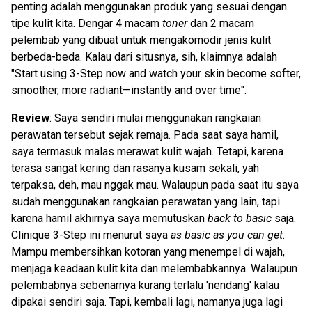
penting adalah menggunakan produk yang sesuai dengan
tipe kulit kita. Dengar 4 macam
toner
dan 2 macam
pelembab yang dibuat untuk mengakomodir jenis kulit
berbeda-beda. Kalau dari situsnya, sih, klaimnya adalah
"Start using 3-Step now and watch your skin become softer,
smoother, more radiant—instantly and over time".
Review
: Saya sendiri mulai menggunakan rangkaian
perawatan tersebut sejak remaja. Pada saat saya hamil,
saya termasuk malas merawat kulit wajah. Tetapi, karena
terasa sangat kering dan rasanya kusam sekali, yah
terpaksa, deh, mau nggak mau. Walaupun pada saat itu saya
sudah menggunakan rangkaian perawatan yang lain, tapi
karena hamil akhirnya saya memutuskan
back to basic
saja.
Clinique 3-Step ini menurut saya
as basic as you can get
.
Mampu membersihkan kotoran yang menempel di wajah,
menjaga keadaan kulit kita dan melembabkannya. Walaupun
pelembabnya sebenarnya kurang terlalu 'nendang' kalau
dipakai sendiri saja. Tapi, kembali lagi, namanya juga lagi