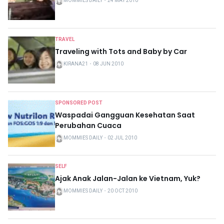
MOMMIES DAILY
・
24 MAY 2010
TRAVEL
Traveling with Tots and Baby by Car
KIRANA21
・
08 JUN 2010
SPONSORED POST
Waspadai Gangguan Kesehatan Saat
Perubahan Cuaca
MOMMIES DAILY
・
02 JUL 2010
SELF
Ajak Anak Jalan-Jalan ke Vietnam, Yuk?
MOMMIES DAILY
・
20 OCT 2010