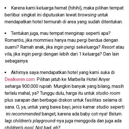
Karena kami keluarga hemat (hihihi), maka pilihan tempat
berlibur singkat ini diputuskan lewat
browsing
untuk
mendapatkan hotel termurah di area yang sudah ditentukan.
Tentukan juga, mau tempat menginap seperti apa?
Romantis, jika mommies hanya mau pergi berdua dengan
suami? Ramah anak, jika ingin pergi sekeluarga?
Resort
atau
vila, jika ingin pergi dengan lebih dari 1 keluarga? Dan lain
sebagainya.
Akhirnya saya mendapatkan hotel yang kami suka di
Dealkeren.com.
Pilihan jatuh ke Marbella Hotel Anyer
seharga 900.000 rupiah. Mungkin banyak yang bilang, masih
terlalu mahal, ya? Tunggu dulu, harga itu untuk
studio room
plus sarapan dan berbagai diskon untuk fasilitas selama di
sana. O, ya, untuk yang bawa bayi, jenis kamar studio seperti
ini
recommended
banget
,
karena ada baby cot-nya! Belum
lagi
children's playground
-nya juga menggoda dan juga ada
children's pool
.
Not bad
, eh?