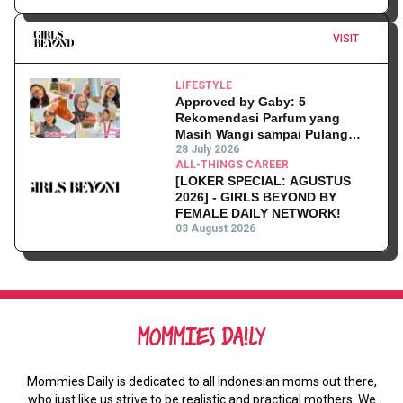
VISIT
LIFESTYLE
Approved by Gaby: 5
Rekomendasi Parfum yang
Masih Wangi sampai Pulang
Kantor
28 July 2026
ALL-THINGS CAREER
[LOKER SPECIAL: AGUSTUS
2026] - GIRLS BEYOND BY
FEMALE DAILY NETWORK!
03 August 2026
Mommies Daily is dedicated to all Indonesian moms out there,
who just like us strive to be realistic and practical mothers. We