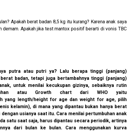
lan? Apakah berat badan 8,5 kg itu kurang? Karena anak saya
 demam. Apakah jika test mantox positif berarti di vonis TBC
ya putra atau putri ya? Lalu berapa tinggi (panjang)
erat badan, tetapi juga bertambahnya tinggi (panjang)
ak, untuk menilai kecukupan gizinya, sebaiknya rutin
mbuhan atau Growth chart dari WHO yaitu
lih yang length/height for age dan weight for age, pilih
jenis kelamin), di mana yang dipantau bukan hanya berat
ai dengan usianya saat itu. Cara menilai pertumbuhan anak
a satu saat saja, harus dipantau secara periodik, artinya
annya dari bulan ke bulan. Cara menggunakan kurva