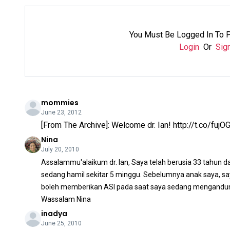
You Must Be Logged In To 
Login
Or
Sig
mommies
June 23, 2012
[From The Archive]: Welcome dr. Ian! http://t.co/fuj
Nina
July 20, 2010
Assalammu'alaikum dr. Ian, Saya telah berusia 33 tahun da
sedang hamil sekitar 5 minggu. Sebelumnya anak saya, sa
boleh memberikan ASI pada saat saya sedang mengandung
Wassalam Nina
inadya
June 25, 2010