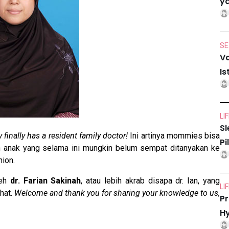
ya
SE
Va
Is
LI
Sl
inally has a resident family doctor!
Ini artinya mommies bisa
Pi
 anak yang selama ini mungkin belum sempat ditanyakan ke
nion.
leh
dr. Farian Sakinah
, atau lebih akrab disapa dr. Ian, yang
LI
hat.
Welcome and thank you for sharing your knowledge to us,
Pr
Hy