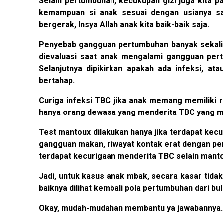
Selain pertumbuhan, kecukupan gizi juga kita p
kemampuan si anak sesuai dengan usianya saa
bergerak, Insya Allah anak kita baik-baik saja.
Penyebab gangguan pertumbuhan banyak sekali, 
dievaluasi saat anak mengalami gangguan per
Selanjutnya dipikirkan apakah ada infeksi, a
bertahap.
Curiga infeksi TBC jika anak memang memiliki 
hanya orang dewasa yang menderita TBC yang m
Test mantoux dilakukan hanya jika terdapat ke
gangguan makan, riwayat kontak erat dengan pend
terdapat kecurigaan menderita TBC selain mant
Jadi, untuk kasus anak mbak, secara kasar tida
baiknya dilihat kembali pola pertumbuhan dari bu
Okay, mudah-mudahan membantu ya jawabannya. Pel