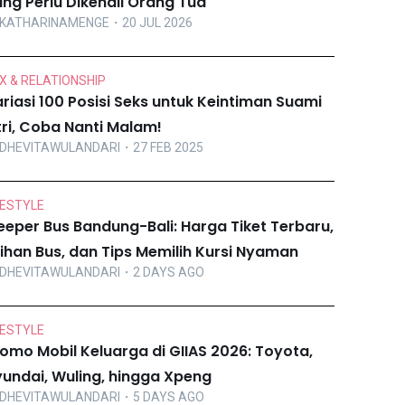
ng Perlu Dikenali Orang Tua
KATHARINAMENGE
・20 JUL 2026
X & RELATIONSHIP
riasi 100 Posisi Seks untuk Keintiman Suami
tri, Coba Nanti Malam!
DHEVITAWULANDARI
・27 FEB 2025
FESTYLE
eeper Bus Bandung-Bali: Harga Tiket Terbaru,
lihan Bus, dan Tips Memilih Kursi Nyaman
DHEVITAWULANDARI
・2 DAYS AGO
FESTYLE
omo Mobil Keluarga di GIIAS 2026: Toyota,
undai, Wuling, hingga Xpeng
DHEVITAWULANDARI
・5 DAYS AGO