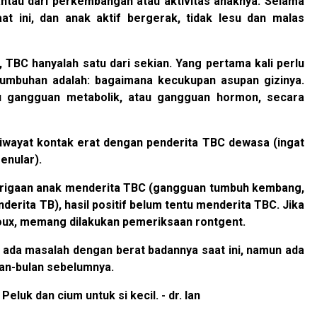
antau dari perkembangan atau aktivitas anaknya. Selama
t ini, dan anak aktif bergerak, tidak lesu dan malas
TBC hanyalah satu dari sekian. Yang pertama kali perlu
tumbuhan adalah: bagaimana kecukupan asupan gizinya.
tau gangguan metabolik, atau gangguan hormon, secara
riwayat kontak erat dengan penderita TBC dewasa (ingat
enular).
curigaan anak menderita TBC (gangguan tumbuh kembang,
erita TB), hasil positif belum tentu menderita TBC. Jika
oux, memang dilakukan pemeriksaan rontgent.
k ada masalah dengan berat badannya saat ini, namun ada
lan-bulan sebelumnya.
uk dan cium untuk si kecil. - dr. Ian